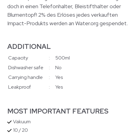
doch in einen Telefonhalter, Bleistifthalter oder
Blumentopf! 2% des Erlöses jedes verkauften
Impact-Produkts werden an Water.org gespendet.
ADDITIONAL
Capacity
:
500ml
Dishwasher safe
:
No
Carrying handle
:
Yes
Leakproof
:
Yes
MOST IMPORTANT FEATURES
Vakuum
10 / 20