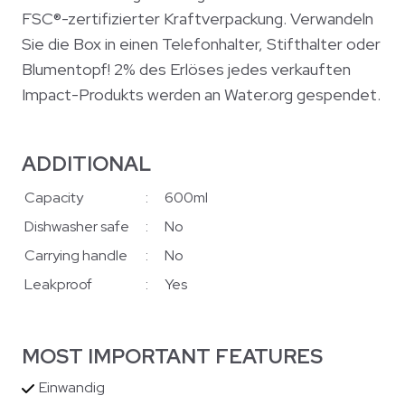
FSC®-zertifizierter Kraftverpackung. Verwandeln
Sie die Box in einen Telefonhalter, Stifthalter oder
Blumentopf! 2% des Erlöses jedes verkauften
Impact-Produkts werden an Water.org gespendet.
ADDITIONAL
Capacity
:
600ml
Dishwasher safe
:
No
Carrying handle
:
No
Leakproof
:
Yes
MOST IMPORTANT FEATURES
Einwandig