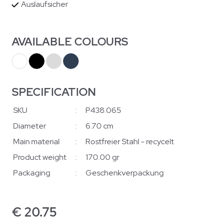
Auslaufsicher
AVAILABLE COLOURS
SPECIFICATION
SKU
:
P438.065
Diameter
:
6.70 cm
Main material
:
Rostfreier Stahl - recycelt
Product weight
:
170.00 gr
Packaging
:
Geschenkverpackung
€
20.75