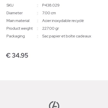
SKU
:
P438.029
Diameter
:
7.00 cm
Main material
:
Acier inoxydable recyclé
Product weight
:
227.00 gr
Packaging
:
Sac papier et boîte cadeaux
€
34.95