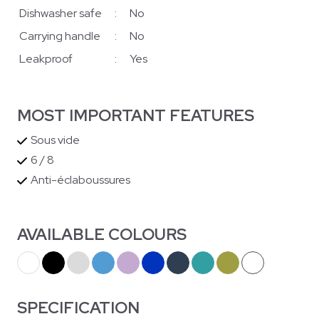
Dishwasher safe
:
No
Carrying handle
:
No
Leakproof
:
Yes
MOST IMPORTANT FEATURES
Sous vide
6 / 8
Anti-éclaboussures
AVAILABLE COLOURS
SPECIFICATION