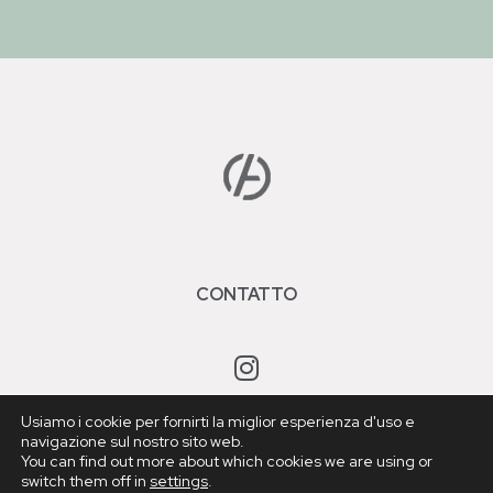
CONTATTO
Usiamo i cookie per fornirti la miglior esperienza d'uso e
navigazione sul nostro sito web.
You can find out more about which cookies we are using or
© Copyright 2026 | Avira | All Rights Reserved
switch them off in
settings
.