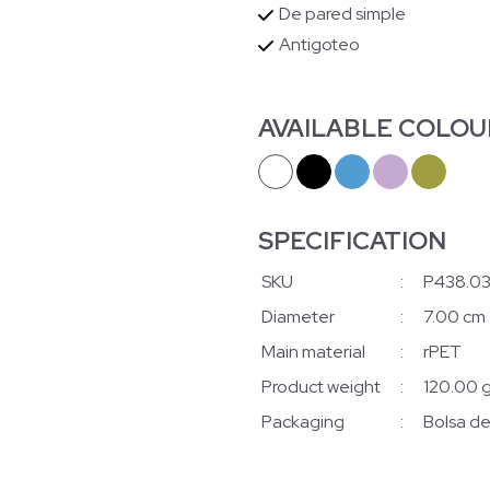
De pared simple
Antigoteo
AVAILABLE COLOU
SPECIFICATION
SKU
:
P438.0
Diameter
:
7.00 cm
Main material
:
rPET
Product weight
:
120.00 g
Packaging
:
Bolsa de 