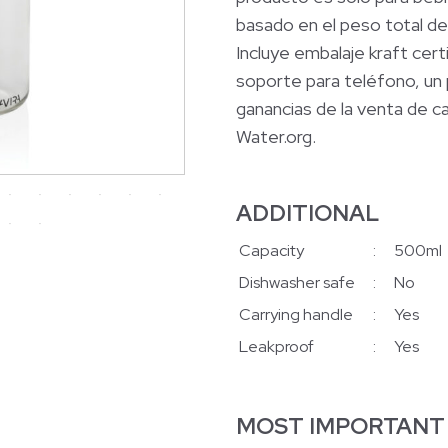
basado en el peso total de
Incluye embalaje kraft certi
soporte para teléfono, un 
ganancias de la venta de c
Water.org.
ADDITIONAL
Capacity
:
500ml
Dishwasher safe
:
No
Carrying handle
:
Yes
Leakproof
:
Yes
MOST IMPORTANT