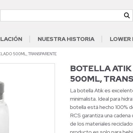
ILACIÓN
NUESTRA HISTORIA
LOWER 
ICLADO 500ML, TRANSPARENTE
BOTELLA ATIK
500ML, TRAN
La botella Atik es excelente
minimalista. Ideal para hidr
botella está hecho 100% d
RCS garantiza una cadena 
de los materiales reciclad
producto es solo para bebi