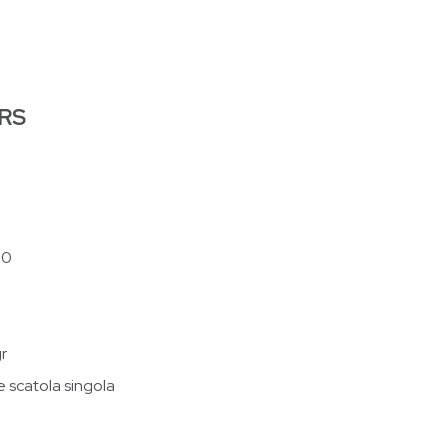
RS
30
r
e scatola singola