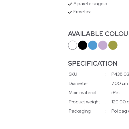
A parete singola
Ermetica
AVAILABLE COLOU
SPECIFICATION
SKU
:
P438.0
Diameter
:
7.00 cm
Main material
:
rPet
Product weight
:
120.00 g
Packaging
:
Polibag 