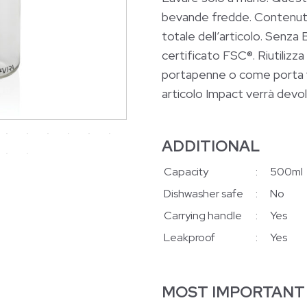
bevande fredde. Contenuto 
totale dell’articolo. Senza
certificato FSC®. Riutilizz
portapenne o come porta vas
articolo Impact verrà devol
ADDITIONAL
Capacity
:
500ml
Dishwasher safe
:
No
Carrying handle
:
Yes
Leakproof
:
Yes
MOST IMPORTANT