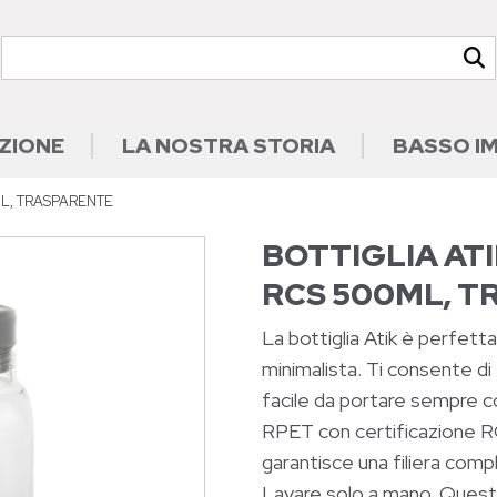
ZIONE
LA NOSTRA STORIA
BASSO I
ML, TRASPARENTE
BOTTIGLIA ATI
RCS 500ML, 
La bottiglia Atik è perfett
minimalista. Ti consente di
facile da portare sempre con
RPET con certificazione R
garantisce una filiera compl
Lavare solo a mano. Quest