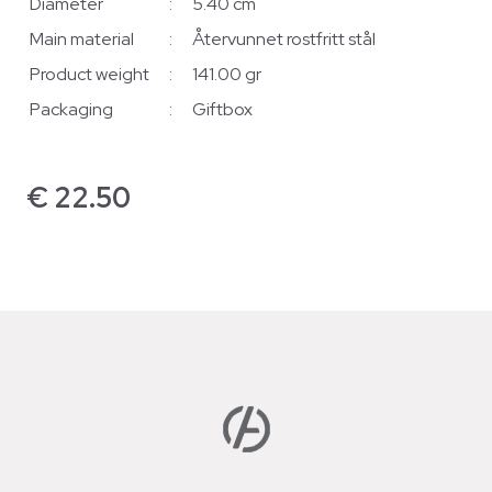
Diameter
:
5.40 cm
Main material
:
Återvunnet rostfritt stål
Product weight
:
141.00 gr
Packaging
:
Giftbox
€
22.50